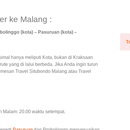
er ke Malang :
bolinggo (kota) – Pasuruan (kota) –
T
simal hanya meliputi Kota, bukan di Kraksaan
ute yang di lalui berbeda. Jika Anda ingin turun
mesan Travel Situbondo Malang atau Travel
an Malam: 20.00 waktu setempat.
eperti
Pasuruan
dan Probolinggo menyesuaikan