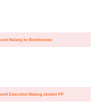
ravel Malang ke Bondowoso
ravel Executive Malang Jember PP